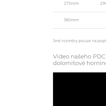
270mm
29
380mm
Jiné rozměry pouze na pop
Video našeho PDC 
dolomitové hornin