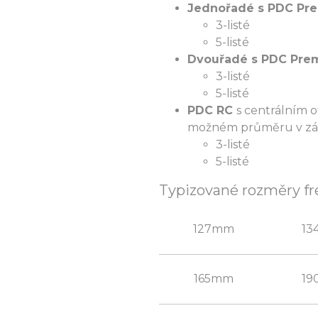
Jednořadé s PDC Pr
3-listé
5-listé
Dvouřadé s PDC Pre
3-listé
5-listé
PDC RC
s centrálním 
možném průměru v závi
3-listé
5-listé
Typizované rozměry fr
127mm
1
165mm
1