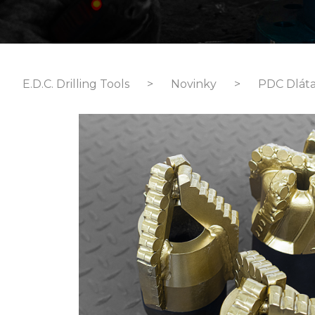
E.D.C. Drilling Tools
>
Novinky
>
PDC Dlát