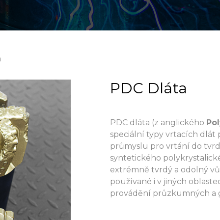
a
PDC Dláta
PDC dláta (z anglického
Pol
speciální typy vrtacích dl
průmyslu pro vrtání do tvrd
syntetického polykrystalick
extrémně tvrdý a odolný vůč
používané i v jiných oblaste
provádění průzkumných a g