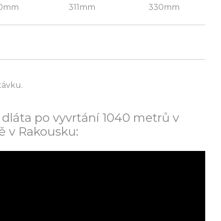
0mm
311mm
330mm
távku.
dláta po vyvrtání 1040 metrů v
ě v Rakousku: