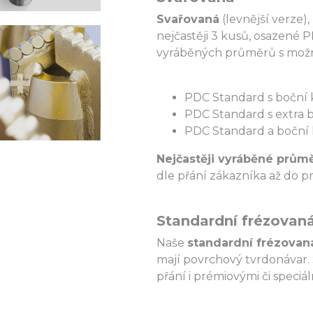
Svařovaná
(levnější verze), 
nejčastěji 3 kusů, osazené 
vyráběných průměrů s možno
PDC Standard s boční 
PDC Standard s extra bo
PDC Standard a boční 
Nejčastěji vyráběné průmě
dle přání zákazníka až do
Standardní frézovan
Naše
standardní frézovan
mají povrchový tvrdonávar.
přání i prémiovými či speciá