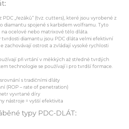
t:
z PDC „řezáků“ (tvz. cutters), které jsou vyrobené z
ého diamantu spojené s karbidem wolframu. Tyto
é na ocelové nebo matrixové tělo dláta.
 tvrdosti diamantu jsou PDC dláta velmi efektivní
éle zachovávají ostrost a zvládají vysoké rychlosti
oužívají při vrtání v měkkých až středně tvrdých
em technologie se používají i pro tvrdší formace.
 srovnání s tradičními dláty
ání (ROP – rate of penetration)
metr vyvrtané díry
 nástroje = vyšší efektivita
ráběné typy PDC-DLÁT: