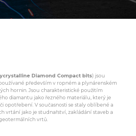
ycrystalline Diamond Compact bits
) jsou
át používané především v ropném a plynárenském
ých hornin. Jsou charakteristické použitím
ého diamantu jako řezného materiálu, který je
i opotřebení. V současnosti se staly oblíbené a
ch vrtání jako je studnařství, zakládání staveb a
eotermálních vrtů.