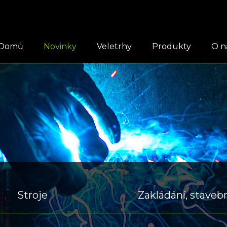
Domů
Novinky
Veletrhy
Produkty
O n
Stroje
Zakládání, stavebn