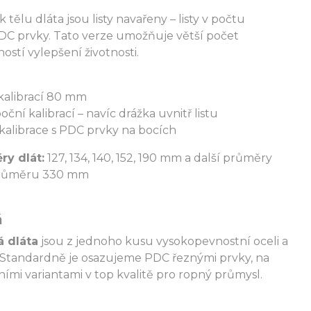
k tělu dláta jsou listy navařeny – listy v počtu
PDC prvky. Tato verze umožňuje větší počet
stí vylepšení životnosti.
kalibrací 80 mm
ční kalibrací – navíc drážka uvnitř listu
kalibrace s PDC prvky na bocích
ry dlát:
127, 134, 140, 152, 190 mm a další průměry
 průměru 330 mm
á
á dláta
jsou z jednoho kusu vysokopevnostní oceli a
 Standardně je osazujeme PDC řeznými prvky, na
lními variantami v top kvalitě pro ropný průmysl.