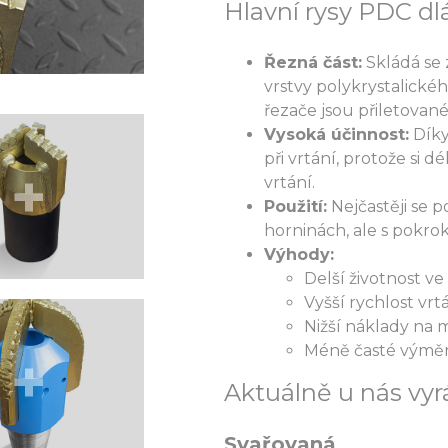
Hlavní rysy PDC dlá
Řezná část:
Skládá se 
vrstvy polykrystalick
řezače jsou přiletovan
Vysoká účinnost:
Díky
při vrtání, protože si d
vrtání.
Použití:
Nejčastěji se p
horninách, ale s pokrok
Výhody:
Delší životnost ve
Vyšší rychlost vrt
Nižší náklady na 
Méně časté výměny
Aktuálně u nás vy
Svařovaná