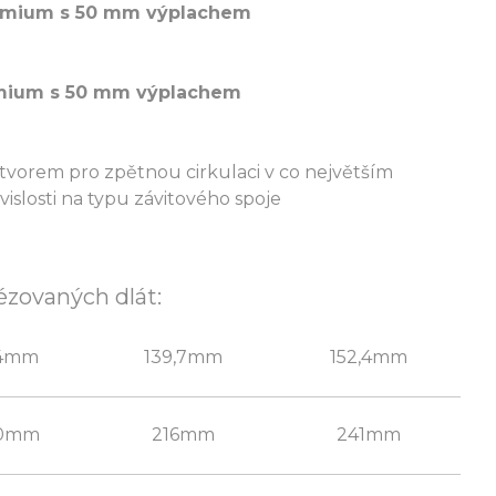
emium s 50 mm výplachem
mium s 50 mm výplachem
otvorem pro zpětnou cirkulaci v co největším
slosti na typu závitového spoje
ézovaných dlát:
34mm
139,7mm
152,4mm
90mm
216mm
241mm