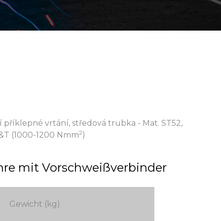
 příklepné vrtání, středová trubka - Mat. ST52,
2
Q&T (1000-1200 Nmm
)
re mit Vorschweißverbinder
Gewicht (kg)