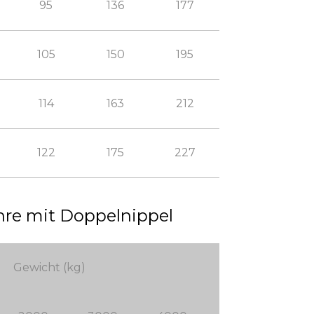
95
136
177
105
150
195
114
163
212
122
175
227
re mit Doppelnippel
Gewicht (kg)