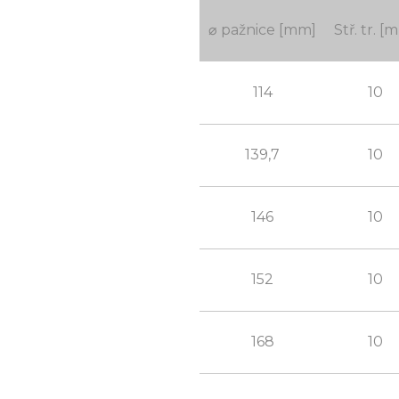
⌀ pažnice [mm]
Stř. tr. [
114
10
139,7
10
146
10
152
10
168
10