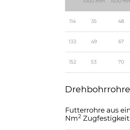
1000 mm
1500 m
114
35
48
133
49
67
152
53
70
Drehbohrrohr
Futterrohre aus ei
2
Nm
Zugfestigkeit