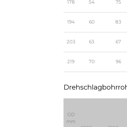
178
54
75
194
60
83
203
63
67
219
70
96
Drehschlagbohrroh
OD
mm