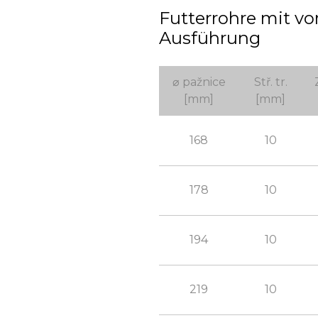
Futterrohre mit v
Ausführung
⌀ pažnice
Stř. tr.
[mm]
[mm]
168
10
178
10
194
10
219
10