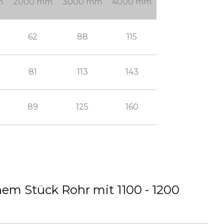
m
2000 mm
3000 mm
4000 mm
62
88
115
81
113
143
89
125
160
e
nem Stück Rohr mit 1100 - 1200