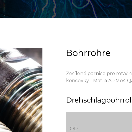
Bohrrohre
Zesílené pažnice pro rotační
koncovky - Mat. 42CrMo4 
Drehschlagbohrroh
OD