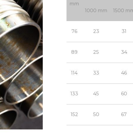
mm
1000 mm
1500 m
76
23
31
89
25
34
114
33
46
133
45
60
152
50
67