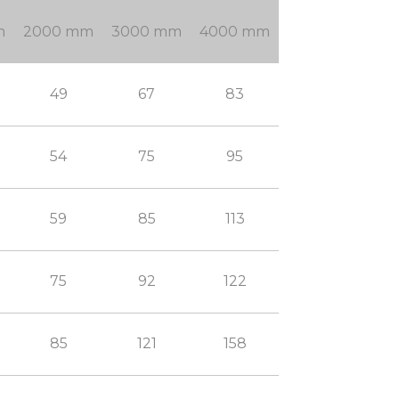
m
2000 mm
3000 mm
4000 mm
49
67
83
54
75
95
59
85
113
75
92
122
85
121
158