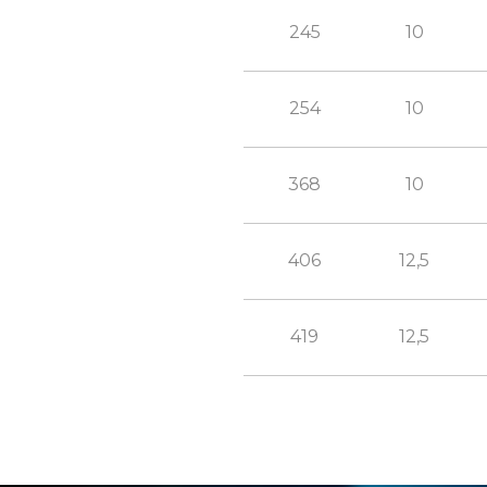
245
10
254
10
368
10
406
12,5
419
12,5