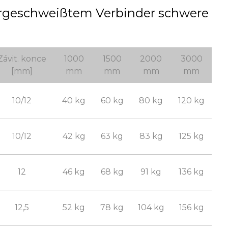
orgeschweißtem Verbinder schwere
Závit. konce
1000
1500
2000
3000
[mm]
mm
mm
mm
mm
10/12
40 kg
60 kg
80 kg
120 kg
10/12
42 kg
63 kg
83 kg
125 kg
12
46 kg
68 kg
91 kg
136 kg
12,5
52 kg
78 kg
104 kg
156 kg